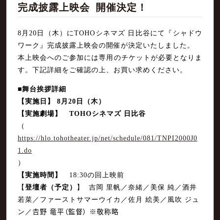
完成披露上映会 開催決定！
ティザービジュアル＆特報映像2種・新キャスト解禁！公開日も
2026年5月
9月25日(金)に決定！
8月20日（木）にTOHOシネマズ 日比谷にて『シャドウ
2026年2月
ワーク』完成披露上映会の開催が決定いたしました。
吉岡里帆✕奈緒W主演、映画『シャドウワーク』2026年公開決
本上映会へのご参加には専用のチケットが必要となりま
定・コメント動画・監督コメントも解禁！
す。下記詳細をご確認の上、お買い求めください。
■舞台挨拶詳細
【実施日】 8月20日（木）
【実施劇場】 TOHOシネマズ 日比谷
（
https://hlo.tohotheater.jp/net/schedule/081/TNPI2000J0
1.do
）
【実施時間】
18:30の回上映前
【
登壇者（予定）
】 吉岡 里帆／奈緒／美保 純／酒井
若菜／ファーストサマーウイカ／佐月 絵美／風吹 ジュ
ン／𠮷野 竜平（監督） ※敬称略