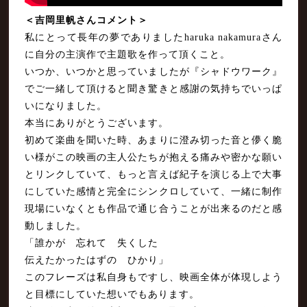
＜吉岡里帆さんコメント＞
私にとって長年の夢でありましたharuka nakamuraさん
に自分の主演作で主題歌を作って頂くこと。
いつか、いつかと思っていましたが『シャドウワーク』
でご一緒して頂けると聞き驚きと感謝の気持ちでいっぱ
いになりました。
本当にありがとうございます。
初めて楽曲を聞いた時、あまりに澄み切った音と儚く脆
い様がこの映画の主人公たちが抱える痛みや密かな願い
とリンクしていて、もっと言えば紀子を演じる上で大事
にしていた感情と完全にシンクロしていて、一緒に制作
現場にいなくとも作品で通じ合うことが出来るのだと感
動しました。
「誰かが 忘れて 失くした
伝えたかったはずの ひかり」
このフレーズは私自身もですし、映画全体が体現しよう
と目標にしていた想いでもあります。