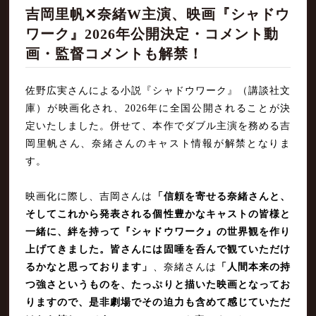
吉岡里帆✕奈緒W主演、映画『シャドウ
ワーク』2026年公開決定・コメント動
画・監督コメントも解禁！
佐野広実さんによる小説『シャドウワーク』（講談社文
庫）が映画化され、2026年に全国公開されることが決
定いたしました。併せて、本作でダブル主演を務める吉
岡里帆さん、奈緒さんのキャスト情報が解禁となりま
す。
映画化に際し、吉岡さんは
「信頼を寄せる奈緒さんと、
そしてこれから発表される個性豊かなキャストの皆様と
一緒に、絆を持って『シャドウワーク』の世界観を作り
上げてきました。皆さんには固唾を呑んで観ていただけ
るかなと思っております」
、奈緒さんは
「人間本来の持
つ強さというものを、たっぷりと描いた映画となってお
りますので、是非劇場でその迫力も含めて感じていただ