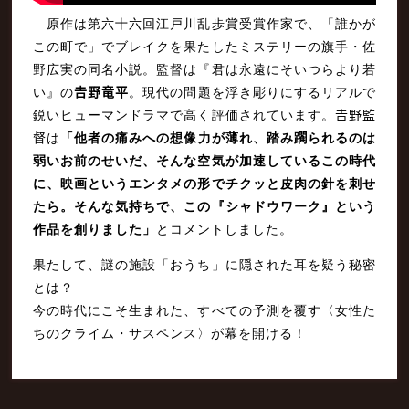
原作は第六十六回江戸川乱歩賞受賞作家で、「誰かが
この町で」でブレイクを果たしたミステリーの旗手・佐
野広実の同名小説。監督は『君は永遠にそいつらより若
い』の
𠮷
野
竜平
。現代の問題を浮き彫りにするリアルで
鋭いヒューマンドラマで高く評価されています。𠮷野監
督は
「他者の痛みへの想像力が薄れ、踏み躙られるのは
弱いお前のせいだ、そんな空気が加速しているこの時代
に、映画というエンタメの形でチクッと皮肉の針を刺せ
たら。そんな気持ちで、この『シャドウワーク』という
作品を創りました」
とコメントしました。
果たして、謎の施設「おうち」に隠された耳を疑う秘密
とは？
今の時代にこそ生まれた、すべての予測を覆す〈女性た
ちのクライム・サスペンス〉が幕を開ける！