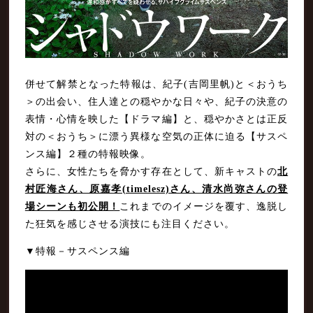
併せて解禁となった特報は、紀子(吉岡里帆)と＜おうち
＞の出会い、住人達との穏やかな日々や、紀子の決意の
表情・心情を映した【ドラマ編】と、穏やかさとは正反
対の＜おうち＞に漂う異様な空気の正体に迫る【サスペ
ンス編】２種の特報映像。
さらに、女性たちを脅かす存在として、新キャストの
北
村匠海さん、原嘉孝(timelesz)さん、清水尚弥さんの登
場シーンも初公開！
これまでのイメージを覆す、逸脱し
た狂気を感じさせる演技にも注目ください。
▼特報－サスペンス編