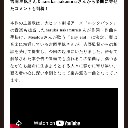
吉岡里帆さん＆haruka nakamuraさんから楽曲に寄せ
たコメントも到着！
本作の主題歌は、大ヒット劇場アニメ『ルックバック』
の音楽も担当したharuka nakamuraさんが作詞・作曲を
手掛け、Meadowさんが歌う「tiny end」に決定。実は
音楽に精通している吉岡里帆さんが、𠮷野監督からの相
談を受けて提案し、今回の起用にいたりました。併せて
解禁された本予告の冒頭でも流れるこの楽曲は、傷つき
ながらも懸命に生きようとする人々に静かに寄り添い、
観る者の心に深い余韻となって染み渡る一曲となってい
ます。