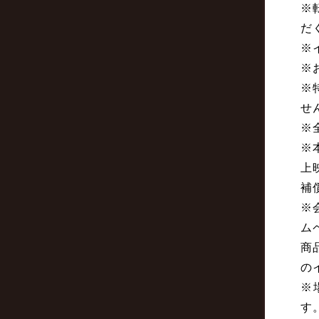
※
だ
※
※
※
せ
※
※
上
補
※
ム
商
の
※
す