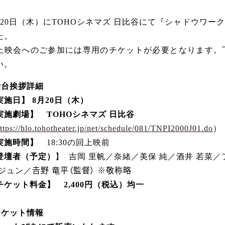
月20日（木）にTOHOシネマズ 日比谷にて『シャドウワ
た。
上映会へのご参加には専用のチケットが必要となります。
い。
舞台挨拶詳細
実施日】 8月20日（木）
実施劇場】 TOHOシネマズ 日比谷
ttps://hlo.tohotheater.jp/net/schedule/081/TNPI2000J01.do
）
実施時間】
18:30の回上映前
登壇者（予定）
】 吉岡 里帆／奈緒／美保 純／酒井 若菜
 ジュン／𠮷野 竜平（監督） ※敬称略
チケット料金】 2,400円（税込）均一
チケット情報