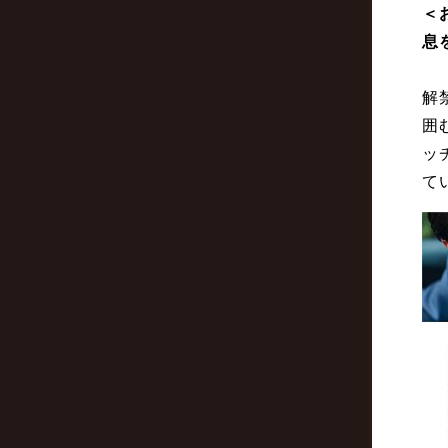
＜
息
解
囲
ッ
て