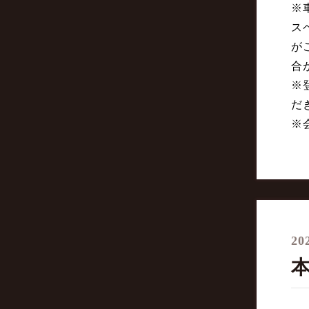
※
ス
が
合
※
だ
※
20