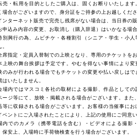
転売・転用を目的としたご購入は、固くお断りいたします
く場合がございますので、身分証をご持参の上お越しくだ
インターネット販売で完売し残席がない場合は、当日券の
お申込み内容の変更、お取消し（購入辞退）はいかなる場
特別興行の為、ムビチケ・各種割引（シニア・学生・小人
ん。
全席指定・定員入替制での上映となり、専用のチケットを
本上映の舞台挨拶は予定です。やむを得ない事情により変
映のみが行われる場合でもチケットの変更や払い戻しはで
償はいたしません。
会場内ではマスコミ各社の取材による撮影、作品としての
ページ等にて、放映・掲載される場合がございます。また
品等に収録される場合がございます。お客様の当催事にお
イベントにご入場されたことにより、上記の使用にご同意
場内でのカメラ（携帯電話を含む）・ビデオによる撮影
。保安上、入場時に手荷物検査を行う場合がございます。