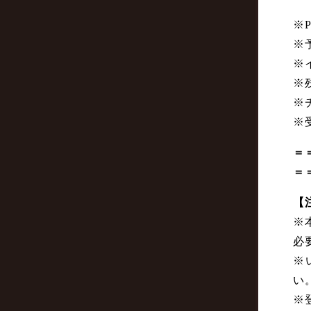
※
※
※
※
※
※
＝
＝
【
※
必
※
い
※