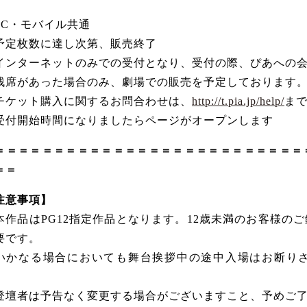
PC・モバイル共通
予定枚数に達し次第、販売終了
インターネットのみでの受付となり、受付の際、ぴあへの
残席があった場合のみ、劇場での販売を予定しております
チケット購入に関するお問合わせは、
http://t.pia.jp/help/
ま
受付開始時間になりましたらページがオープンします
＝＝＝＝＝＝＝＝＝＝＝＝＝＝＝＝＝＝＝＝＝＝＝＝＝＝
＝＝
注意事項】
本作品はPG12指定作品となります。12歳未満のお客様の
要です。
いかなる場合においても舞台挨拶中の途中入場はお断り
。
登壇者は予告なく変更する場合がございますこと、予めご